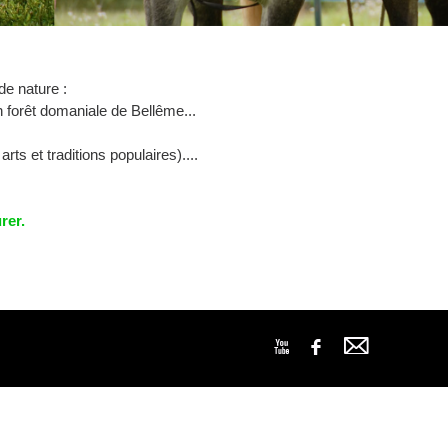
e nature :
 forêt domaniale de Bellême...
ts et traditions populaires)....
rer.
M
X
F