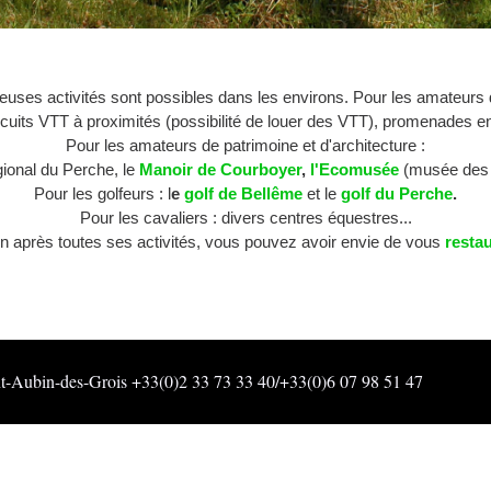
uses activités sont possibles dans les environs. Pour les amateurs d
uits VTT à proximités (possibilité de louer des VTT), promenades en
Pour les amateurs de patrimoine et d'architecture :
ional du Perche, le
Manoir de Courboyer
,
l'Ecomusée
(musée des ar
Pour les golfeurs : l
e
golf de Bellême
et le
golf du Perche
.
Pour les cavaliers : divers centres équestres...
in après toutes ses activités, vous pouvez avoir envie de vous
restau
t-Aubin-des-Grois +33(0)2 33 73 33 40/+33(0)6 07 98 51 47